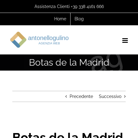
Salta
Assistenza Clienti +39 338 4161 666
al
Home
Blog
contenuto
Botas de la Madrid
Precedente
Successivo
Botas de la Madrid