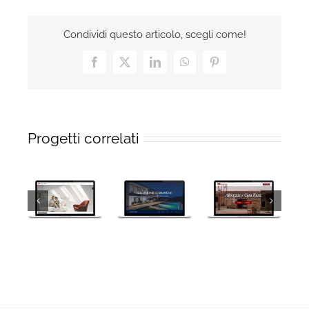
Condividi questo articolo, scegli come!
Facebook
X
LinkedIn
WhatsApp
Pinterest
Progetti correlati
Las
Non Solo
Solutions
Aguedas –
Porte
Ceramiche
Albergue y
Ragusa
Casa Rural