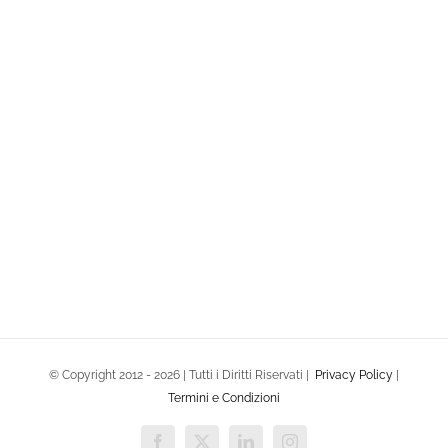
Solutions Ceramiche
Sito Web
PER SAPERNE DI PIÙ
Solutions Ceramiche
Sito Web
© Copyright 2012 -
2026 | Tutti i Diritti Riservati |
Privacy Policy
|
Termini e Condizioni