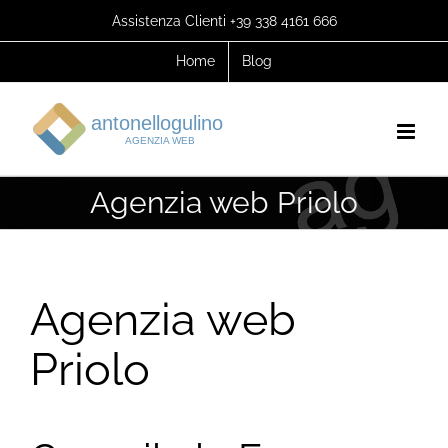
Salta
Assistenza Clienti +39 338 4161 666
al
Home
Blog
contenuto
Agenzia web Priolo
Agenzia web
Priolo