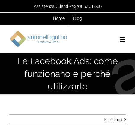
Salta
Assistenza Clienti +39 338 4161 666
al
Home
Blog
contenuto
Le Facebook Ads: come
funzionano e perché
utilizzarle
Prossimo